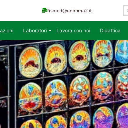
S
fismed@uniroma2.it
fo
azioni
Laboratori
Lavora con noi
Didattica