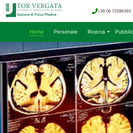
+39 06 72596393
Home
Personale
Ricerca
Pubblic