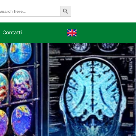
Search Button
earch
r:
Contatti