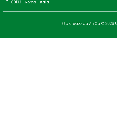
00133 - Roma - Italia
Sito creato da
An:Ca
© 2025 Un