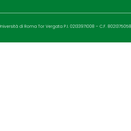
iversità di Roma Tor Vergata P.I. 02133971008 – C.F. 802137505