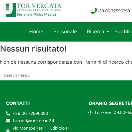
+39 06 72596393
Home
Personale
Ricerca
Pubblic
Nessun risultato!
Non c’è nessuna corrispondenza con i termini di ricerca che 
Search
for:
CONTATTI
ORARIO SEGRETE
Lun-Ven 09:00-15
+39 06 72596393
fismed@uniroma2.it
via Montpellier, 1 - Edificio H -